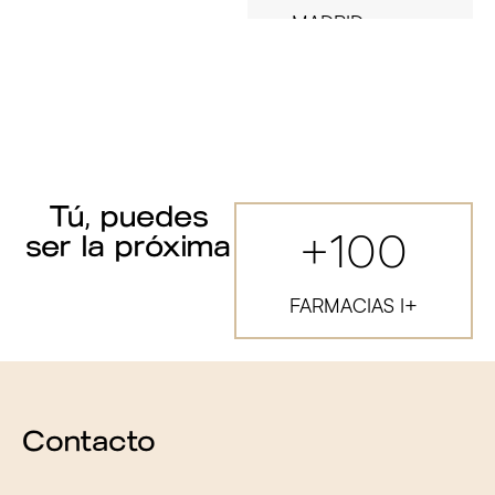
MADRID
I+ Ana María
Moyano
Cádiz, 2, Estepa
Tú, puedes
SEVILLA
+
100
ser la próxima
FARMACIAS I+
I+ Suecia 53
C/ Suecia 53,
Madrid
Contacto
MADRID