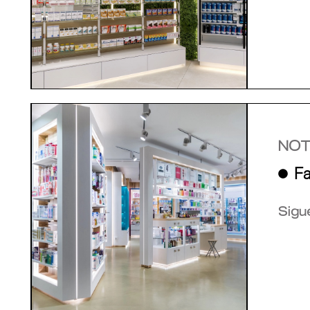
NOT
Fa
Sigu