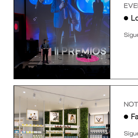
EVE
Lo
Sigu
NOT
Fa
Sigu